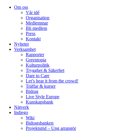
Om oss
Vår idé
Organisation
Medlemmar
Bli medlem
Press
Kontakt
Nyheter
Verksamhet
Rapporter
Greentopia
Kulturpolitik
Trygghet & Säkerhet
Dare to Care
Let’s hear it from the crowd!
Träffar & kurser
Bidrag
Live Style Europe
Kunskapsbank
Nätverk
Indiego
Wiki
Bidragsbanken
Projektstöd – Ung arrangör