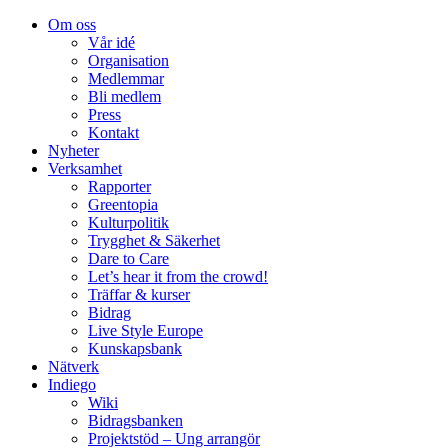
Om oss
Vår idé
Organisation
Medlemmar
Bli medlem
Press
Kontakt
Nyheter
Verksamhet
Rapporter
Greentopia
Kulturpolitik
Trygghet & Säkerhet
Dare to Care
Let’s hear it from the crowd!
Träffar & kurser
Bidrag
Live Style Europe
Kunskapsbank
Nätverk
Indiego
Wiki
Bidragsbanken
Projektstöd – Ung arrangör