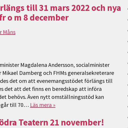
längs till 31 mars 2022 och nya
fr o m 8 december
r Måns
sminister Magdalena Andersson, socialminister
er Mikael Damberg och FHMs generalsekreterare
des det om att evenemangsstödet förlängs till
 det att det finns en beredskap att införa
 det behövs. Även nytt omställningsstöd kan
går till 70…
Läs mera »
 Södra Teatern 21 november!