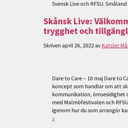
Svensk Live och RFSU. Småland
Skånsk Live: Välkomm
trygghet och tillgäng
Skriven
april 26, 2022
av
Katsler Må
Dare to Care – 10 maj Dare to C
koncept som handlar om att sk
kommunikation, ömsesidighet oc
med Malmöfestivalen och RFSU bju
igenom hur du som arrangör kan
»