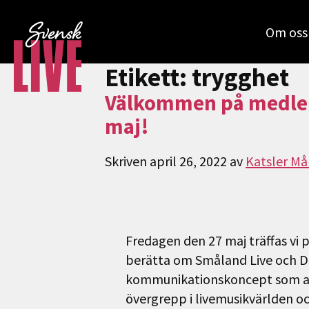
Om oss
Etikett:
trygghet
Välkommen på medlem
maj!
Skriven
april 26, 2022
av
Katsler Må
Fredagen den 27 maj träffas vi 
berätta om Småland Live och Dar
kommunikationskoncept som arb
övergrepp i livemusikvärlden oc