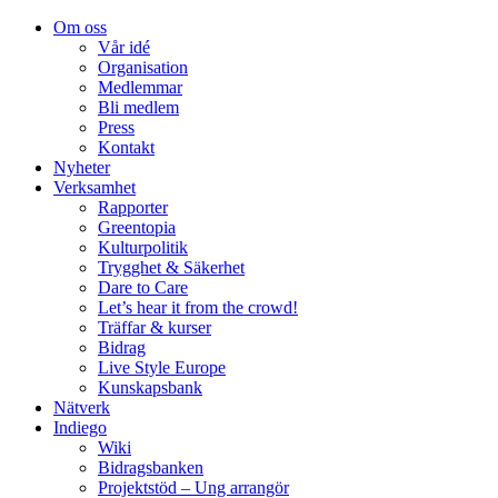
Om oss
Vår idé
Organisation
Medlemmar
Bli medlem
Press
Kontakt
Nyheter
Verksamhet
Rapporter
Greentopia
Kulturpolitik
Trygghet & Säkerhet
Dare to Care
Let’s hear it from the crowd!
Träffar & kurser
Bidrag
Live Style Europe
Kunskapsbank
Nätverk
Indiego
Wiki
Bidragsbanken
Projektstöd – Ung arrangör