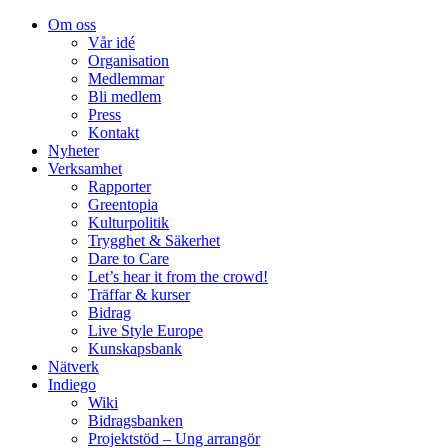
Om oss
Vår idé
Organisation
Medlemmar
Bli medlem
Press
Kontakt
Nyheter
Verksamhet
Rapporter
Greentopia
Kulturpolitik
Trygghet & Säkerhet
Dare to Care
Let’s hear it from the crowd!
Träffar & kurser
Bidrag
Live Style Europe
Kunskapsbank
Nätverk
Indiego
Wiki
Bidragsbanken
Projektstöd – Ung arrangör